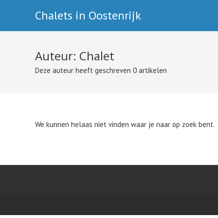
Ga
Chalets in Oostenrijk
naar
inhoud
Auteur:
Chalet
Deze auteur heeft geschreven 0 artikelen
We kunnen helaas niet vinden waar je naar op zoek bent.