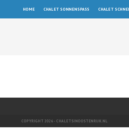
HOME
CHALET SONNENSPASS
CHALET SCHNE
COPYRIGHT 2026 - CHALETSINOOSTENRIJK.NL